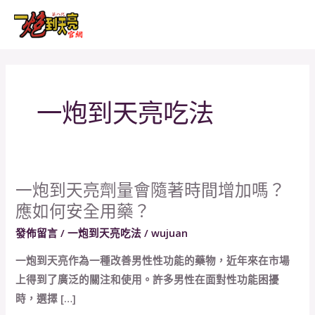
跳
文
MAI
至
章
MEN
主
分
要
頁
內
一炮到天亮吃法
容
一炮到天亮劑量會隨著時間增加嗎？
一
應如何安全用藥？
炮
到
發佈留言
/
一炮到天亮吃法
/
wujuan
天
一炮到天亮作為一種改善男性性功能的藥物，近年來在市場
亮
上得到了廣泛的關注和使用。許多男性在面對性功能困擾
劑
時，選擇 […]
量