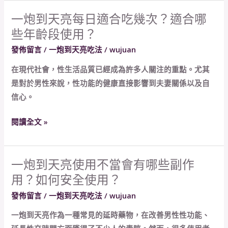
重
一炮到天亮每日適合吃幾次？適合哪
一
振
些年齡段使用？
炮
雄
到
發佈留言
/
一炮到天亮吃法
/
wujuan
風
天
從
在現代社會，性生活品質已經成為許多人關注的重點。尤其
亮
這
是對於男性來說，性功能的健康直接影響到夫妻關係以及自
每
裏
信心。
日
開
適
始！
閱讀全文 »
合
吃
幾
一炮到天亮使用不當會有哪些副作
一
次？
用？如何安全使用？
炮
適
到
發佈留言
/
一炮到天亮吃法
/
wujuan
合
天
哪
一炮到天亮作為一種常見的延時藥物，在改善男性性功能、
亮
些