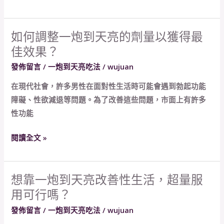
服
帶
用
來
頻
什
如何調整一炮到天亮的劑量以獲得最
如
率，
麼
佳效果？
何
你
風
調
發佈留言
/
一炮到天亮吃法
/
wujuan
知
險？
整
道
在現代社會，許多男性在面對性生活時可能會遇到勃起功能
一
嗎？
障礙、性欲減退等問題。為了改善這些問題，市面上有許多
炮
性功能
到
天
閱讀全文 »
亮
的
劑
想靠一炮到天亮改善性生活，超量服
想
量
用可行嗎？
靠
以
一
發佈留言
/
一炮到天亮吃法
/
wujuan
獲
炮