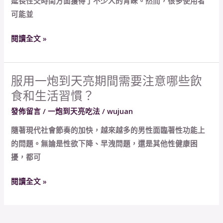
延長性交時間方面獲得了不少人的青睞。然而，很多使用者
使
年
可能並
用
齡
不
段
閱讀全文 »
當
使
會
用？
有
服用一炮到天亮期間需要注意哪些飲
服
哪
食和生活習慣？
用
些
一
發佈留言
/
一炮到天亮吃法
/
wujuan
副
炮
作
隨著現代社會節奏的加快，越來越多的男性面臨著性功能上
到
用？
的問題。無論是性欲下降、早洩問題，還是其他性健康困
天
如
擾，都可
亮
何
期
安
閱讀全文 »
間
全
需
使
要
用？