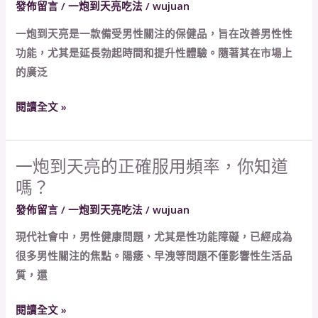
發佈留言
/
一炮到天亮吃法
/
wujuan
自
以
行
一炮到天亮是一款備受男性關注的保健品，旨在改善男性性
服
加
功能，尤其是延長勃起時間和提升性體驗。隨著其在市場上
用
量
的廣泛
兩
服
次
用？
閱讀全文 »
一
炮
到
一炮到天亮的正確服用頻率，你知道
一
天
嗎？
炮
亮
到
發佈留言
/
一炮到天亮吃法
/
wujuan
嗎？
天
服
現代社會中，男性健康問題，尤其是性功能障礙，已經成為
亮
用
很多男性關注的焦點。陽痿、早洩等問題不僅影響性生活品
的
過
質，還
正
量
確
會
閱讀全文 »