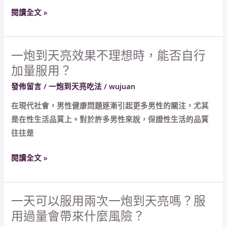
會
閱讀全文 »
隨
著
時
一炮到天亮效果不理想時，能否自行
一
間
加量服用？
炮
增
到
發佈留言
/
一炮到天亮吃法
/
wujuan
加
天
嗎？
在現代社會，男性健康問題逐漸引起更多男性的關注，尤其
亮
應
是在性生活品質上。對於許多男性來說，保證性生活的品質
效
如
往往是
果
何
不
安
閱讀全文 »
理
全
想
用
時，
藥？
一天可以服用兩次一炮到天亮嗎？服
一
能
用過量會帶來什麼風險？
天
否
可