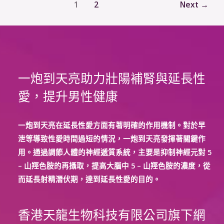
1
2
Next
→
注
意
哪
些
飲
食
一炮到天亮助力壯陽補腎與延長性
和
愛，提升男性健康
生
活
一炮到天亮在延長性愛方面有著明確的作用機制。對於早
習
泄等導致性愛時間過短的情況，一炮到天亮發揮著關鍵作
慣？
用。通過調節人體的神經遞質系統，主要是抑制神經元對 5
– 山羥色胺的再攝取，提高大腦中 5 – 山羥色胺的濃度，從
而延長射精潛伏期，達到延長性愛的目的。
香港天龍生物科技有限公司旗下網