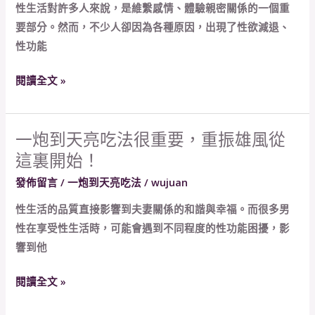
得
性生活對許多人來說，是維繫感情、體驗親密關係的一個重
到
最
要部分。然而，不少人卻因為各種原因，出現了性欲減退、
天
佳
性功能
亮
效
改
果？
閱讀全文 »
善
性
生
一炮到天亮吃法很重要，重振雄風從
一
活，
這裏開始！
炮
超
到
發佈留言
/
一炮到天亮吃法
/
wujuan
量
天
服
性生活的品質直接影響到夫妻關係的和諧與幸福。而很多男
亮
用
性在享受性生活時，可能會遇到不同程度的性功能困擾，影
吃
可
響到他
法
行
很
嗎？
閱讀全文 »
重
要，