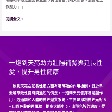
傷
作壓力 […]
男
人
閱讀全文 »
心！
如
何
通
過
一
一炮到天亮助力壯陽補腎與延長性
炮
到
愛，提升男性健康
天
亮
一炮到天亮在延長性愛方面有著明確的作用機制。對於早
一
泄等導致性愛時間過短的情況，一炮到天亮發揮著關鍵作
擊
用。通過調節人體的神經遞質系統，主要是抑制神經元對 5
制
– 山羥色胺的再攝取，提高大腦中 5 – 山羥色胺的濃度，從
勝？