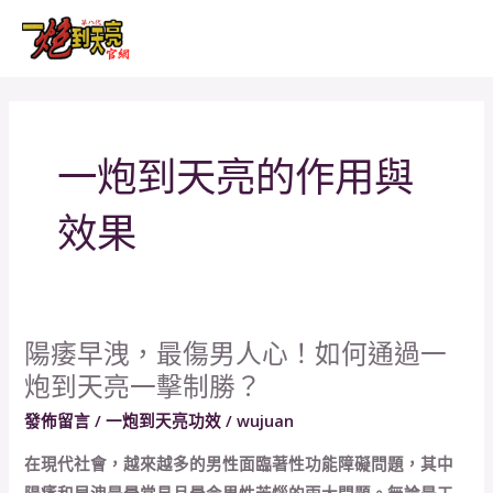
跳
MAI
至
MEN
主
要
內
一炮到天亮的作用與
容
效果
陽痿早洩，最傷男人心！如何通過一
陽
炮到天亮一擊制勝？
痿
早
發佈留言
/
一炮到天亮功效
/
wujuan
洩，
在現代社會，越來越多的男性面臨著性功能障礙問題，其中
最
陽痿和早洩是最常見且最令男性苦惱的兩大問題。無論是工