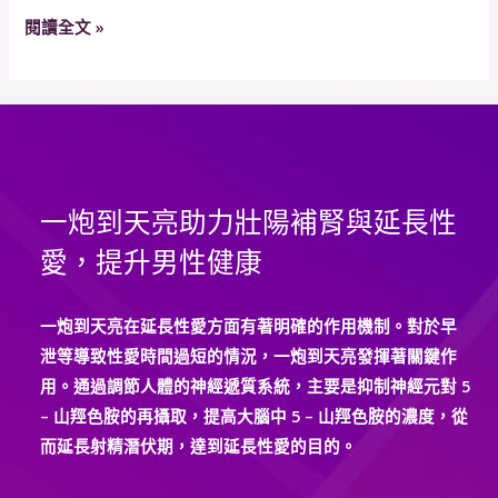
改
閱讀全文 »
善
男
性
性
生
活
一炮到天亮助力壯陽補腎與延長性
品
質
愛，提升男性健康
並
增
一炮到天亮在延長性愛方面有著明確的作用機制。對於早
強
泄等導致性愛時間過短的情況，一炮到天亮發揮著關鍵作
身
用。通過調節人體的神經遞質系統，主要是抑制神經元對 5
體
– 山羥色胺的再攝取，提高大腦中 5 – 山羥色胺的濃度，從
免
而延長射精潛伏期，達到延長性愛的目的。
疫
力？