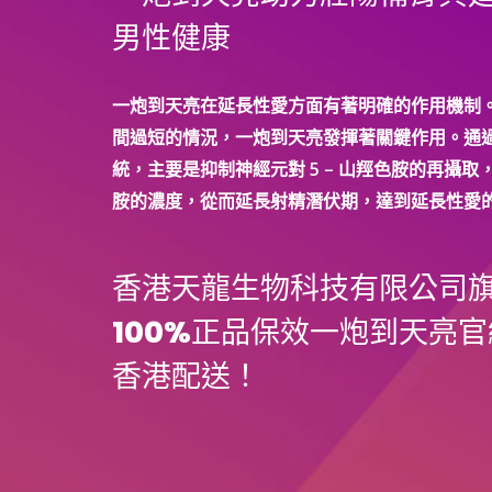
大
男性健康
陰
莖
尺
一炮到天亮在延長性愛方面有著明確的作用機制
寸？
間過短的情況，一炮到天亮發揮著關鍵作用。通
統，主要是抑制神經元對 5 – 山羥色胺的再攝取，
胺的濃度，從而延長射精潛伏期，達到延長性愛
香港天龍生物科技有限公司
100%正品保效一炮到天亮官
香港配送！