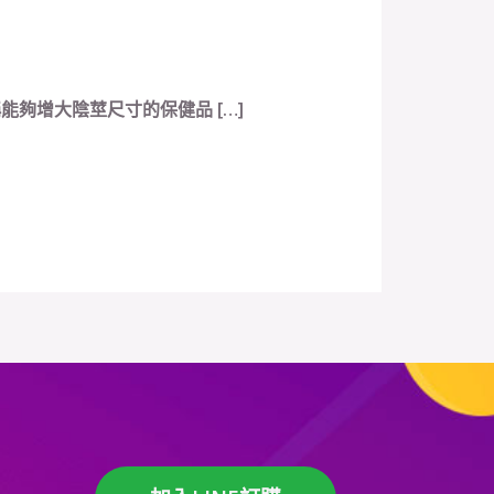
夠增大陰莖尺寸的保健品 […]