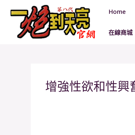
跳
Home
至
主
要
在線商城
內
容
增強性欲和性興