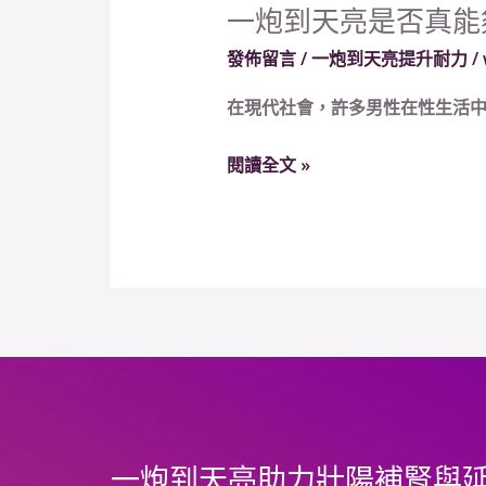
一炮到天亮是否真能
一
炮
發佈留言
/
一炮到天亮提升耐力
/
到
在現代社會，許多男性在性生活中
天
亮
閱讀全文 »
是
否
真
能
夠
幫
助
男
性
增
一炮到天亮助力壯陽補腎與