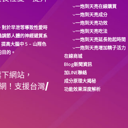
一炮到天亮在線購買
一炮到天亮成分
一炮到天亮功效
。對於早泄等導致性愛時
一炮到天亮吃法
過調節人體的神經遞質系
一炮到天亮延長勃起時間
提高大腦中 5 – 山羥色
一炮到天亮增加精子活力
的目的。
在線商城
Blog新聞資訊
加LINE聯絡
旗下網站，
成分原理大揭秘
網！支援台灣/
功能效果深度解析