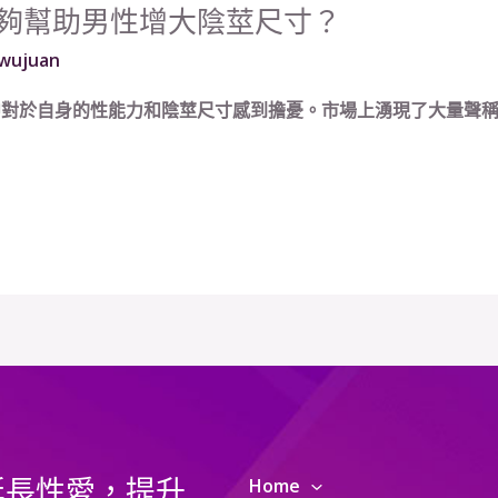
夠幫助男性增大陰莖尺寸？
wujuan
對於自身的性能力和陰莖尺寸感到擔憂。市場上湧現了大量聲稱能
延長性愛，提升
Home