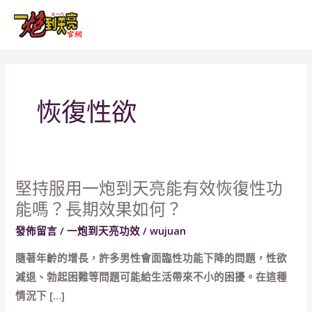
跳
MAI
至
MEN
主
要
內
恢復性欲
容
堅持服用一炮到天亮能有效恢復性功
堅
能嗎？長期效果如何？
持
服
發佈留言
/
一炮到天亮功效
/
wujuan
用
隨著年齡的增長，許多男性會面臨性功能下降的問題，性欲
一
減退、勃起困難等問題可能給生活帶來不小的困擾。在這種
炮
情況下 […]
到