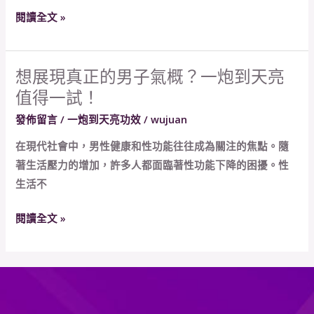
天
閱讀全文 »
亮
能
有
想展現真正的男子氣概？一炮到天亮
想
效
值得一試！
展
恢
現
發佈留言
/
一炮到天亮功效
/
wujuan
復
真
性
在現代社會中，男性健康和性功能往往成為關注的焦點。隨
正
功
著生活壓力的增加，許多人都面臨著性功能下降的困擾。性
的
能
生活不
男
嗎？
子
長
閱讀全文 »
氣
期
概？
效
一
果
炮
如
到
何？