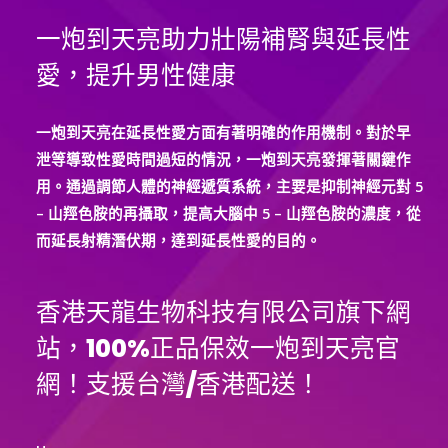
天
一炮到天亮助力壯陽補腎與延長性
亮
值
愛，提升男性健康
得
一
一炮到天亮在延長性愛方面有著明確的作用機制。對於早
試！
泄等導致性愛時間過短的情況，一炮到天亮發揮著關鍵作
用。通過調節人體的神經遞質系統，主要是抑制神經元對 5
– 山羥色胺的再攝取，提高大腦中 5 – 山羥色胺的濃度，從
而延長射精潛伏期，達到延長性愛的目的。
香港天龍生物科技有限公司旗下網
站，100%正品保效一炮到天亮官
網！支援台灣/香港配送！