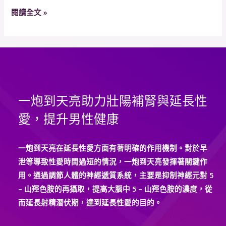
可
閱讀全文 »
以
長
期
服
用
呢？
一炮到天亮助力壯陽補腎與延長性
它
對
愛，提升男性健康
身
體
一炮到天亮在延長性愛方面有著明確的作用機制。對於早
是
泄等導致性愛時間過短的情況，一炮到天亮發揮著關鍵作
否
用。通過調節人體的神經遞質系統，主要是抑制神經元對 5
有
– 山羥色胺的再攝取，提高大腦中 5 – 山羥色胺的濃度，從
副
而延長射精潛伏期，達到延長性愛的目的。
作
用？