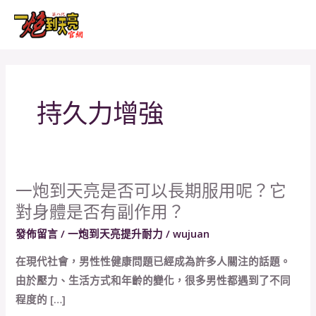
跳
MAI
至
MEN
主
要
內
持久力增強
容
一炮到天亮是否可以長期服用呢？它
一
對身體是否有副作用？
炮
到
發佈留言
/
一炮到天亮提升耐力
/
wujuan
天
在現代社會，男性性健康問題已經成為許多人關注的話題。
亮
由於壓力、生活方式和年齡的變化，很多男性都遇到了不同
是
程度的 […]
否