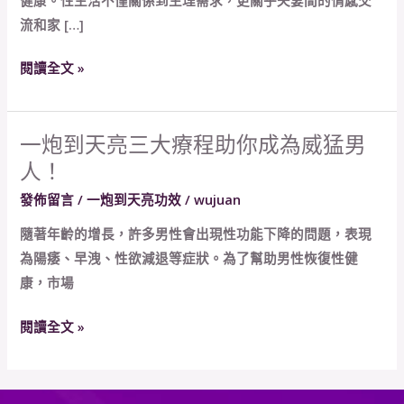
能
流和家 […]
有
效
閱讀全文 »
改
善
男
一炮到天亮三大療程助你成為威猛男
一
性
人！
炮
性
到
發佈留言
/
一炮到天亮功效
/
wujuan
生
天
活
隨著年齡的增長，許多男性會出現性功能下降的問題，表現
亮
不
為陽痿、早洩、性欲減退等症狀。為了幫助男性恢復性健
三
和
康，市場
大
諧
療
問
閱讀全文 »
程
題
助
嗎？
你