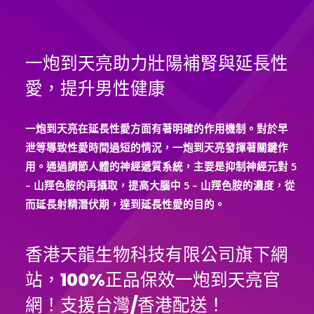
成
為
威
一炮到天亮助力壯陽補腎與延長性
猛
男
愛，提升男性健康
人！
一炮到天亮在延長性愛方面有著明確的作用機制。對於早
泄等導致性愛時間過短的情況，一炮到天亮發揮著關鍵作
用。通過調節人體的神經遞質系統，主要是抑制神經元對 5
– 山羥色胺的再攝取，提高大腦中 5 – 山羥色胺的濃度，從
而延長射精潛伏期，達到延長性愛的目的。
香港天龍生物科技有限公司旗下網
站，100%正品保效一炮到天亮官
網！支援台灣/香港配送！