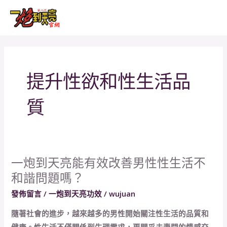
跳
MAI
至
MEN
主
要
內
提升性欲和性生活品
容
質
一炮到天亮能有效改善男性性生活不
一
和諧問題嗎？
炮
到
發佈留言
/
一炮到天亮功效
/
wujuan
天
隨著社會的進步，越來越多的男性開始關注性生活的品質和
亮
健康。性生活不僅關係到生理需求，更關乎夫妻間的情感交