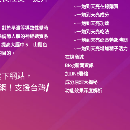
一炮到天亮在線購買
一炮到天亮成分
一炮到天亮功效
。對於早泄等導致性愛時
一炮到天亮吃法
過調節人體的神經遞質系
一炮到天亮延長勃起時間
提高大腦中 5 – 山羥色
一炮到天亮增加精子活力
的目的。
在線商城
Blog新聞資訊
加LINE聯絡
旗下網站，
成分原理大揭秘
網！支援台灣/
功能效果深度解析