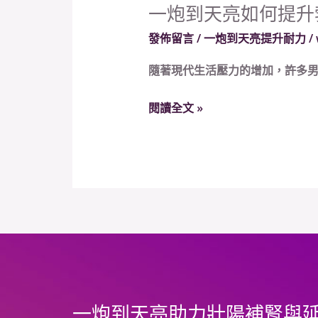
一炮到天亮如何提升
一
炮
發佈留言
/
一炮到天亮提升耐力
/
到
隨著現代生活壓力的增加，許多男
天
亮
閱讀全文 »
如
何
提
升
勃
起
硬
度、
改
善
一炮到天亮助力壯陽補腎與