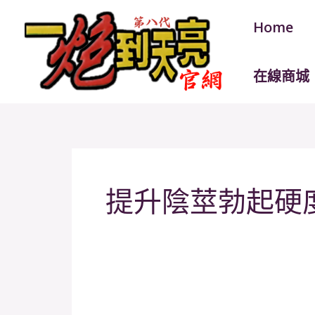
跳
Home
至
主
要
在線商城
內
容
提升陰莖勃起硬