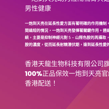
早
男性健康
洩？
效
果
一炮到天亮在延長性愛方面有著明確的作用機制
如
間過短的情況，一炮到天亮發揮著關鍵作用。通
何？
統，主要是抑制神經元對 5 – 山羥色胺的再攝取，
胺的濃度，從而延長射精潛伏期，達到延長性愛
香港天龍生物科技有限公司
100%正品保效一炮到天亮官
香港配送！