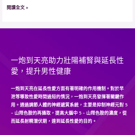
一
閱讀全文 »
炮
到
天
亮
是
否
一炮到天亮助力壯陽補腎與延長性
能
夠
愛，提升男性健康
解
決
一炮到天亮在延長性愛方面有著明確的作用機制。對於早
他
泄等導致性愛時間過短的情況，一炮到天亮發揮著關鍵作
們
用。通過調節人體的神經遞質系統，主要是抑制神經元對 5
的
– 山羥色胺的再攝取，提高大腦中 5 – 山羥色胺的濃度，從
困
而延長射精潛伏期，達到延長性愛的目的。
擾
呢？