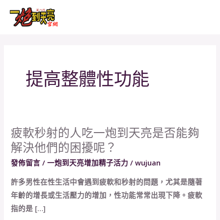
跳
MAI
至
MEN
主
要
內
提高整體性功能
容
疲軟秒射的人吃一炮到天亮是否能夠
疲
解決他們的困擾呢？
軟
秒
發佈留言
/
一炮到天亮增加精子活力
/
wujuan
射
許多男性在性生活中會遇到疲軟和秒射的問題，尤其是隨著
的
年齡的增長或生活壓力的增加，性功能常常出現下降。疲軟
人
指的是 […]
吃