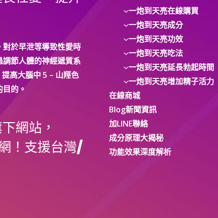
一炮到天亮在線購買
一炮到天亮成分
一炮到天亮功效
。對於早泄等導致性愛時
一炮到天亮吃法
過調節人體的神經遞質系
一炮到天亮延長勃起時間
提高大腦中 5 – 山羥色
一炮到天亮增加精子活力
的目的。
在線商城
Blog新聞資訊
加LINE聯絡
旗下網站，
成分原理大揭秘
網！支援台灣/
功能效果深度解析