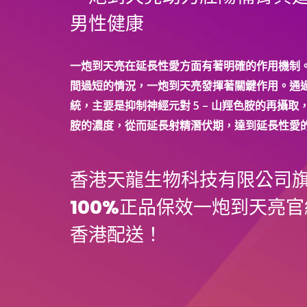
鍵
男性健康
時
刻
“硬
一炮到天亮在延長性愛方面有著明確的作用機制
起
間過短的情況，一炮到天亮發揮著關鍵作用。通
來”！
統，主要是抑制神經元對 5 – 山羥色胺的再攝取，
胺的濃度，從而延長射精潛伏期，達到延長性愛
香港天龍生物科技有限公司
100%正品保效一炮到天亮官
香港配送！