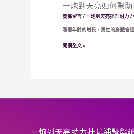
一炮到天亮如何幫助
一
炮
發佈留言
/
一炮到天亮提升耐力
/
到
隨著年齡的增長，男性的身體會經
天
亮
閱讀全文 »
如
何
幫
助
老
年
男
性
在
關
一炮到天亮助力壯陽補腎與