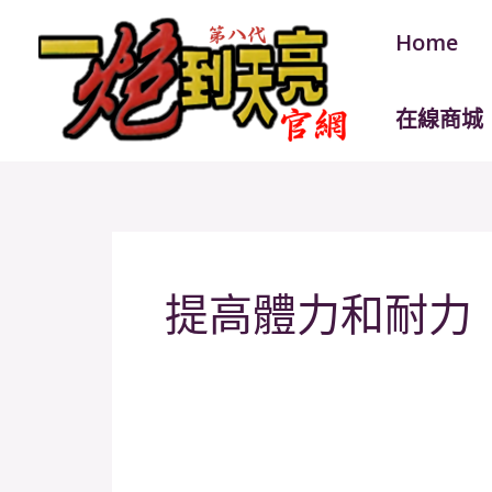
跳
Home
至
主
要
在線商城
內
容
提高體力和耐力