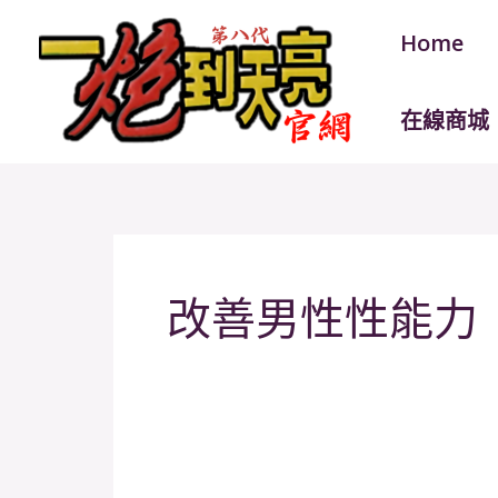
跳
Home
至
主
要
在線商城
內
容
改善男性性能力