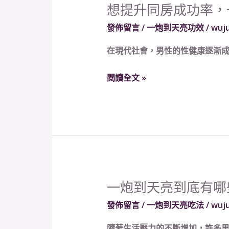
想提升同房成功率，
想
提
發佈留言
/
一炮到天亮功效
/
wuj
升
在現代社會，男性的性健康逐漸成
同
房
閱讀全文 »
成
功
率，
一
炮
到
天
一炮到天亮到底有哪
一
亮
炮
功
發佈留言
/
一炮到天亮吃法
/
wuj
到
效
隨著生活壓力的不斷增加，許多