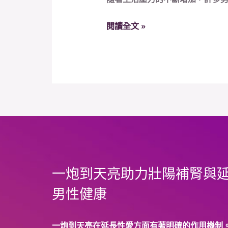
天
顯
亮
著
閱讀全文 »
到
嗎？
底
有
哪
些
功
效？
它
的
正
一炮到天亮助力壯陽補腎與
確
男性健康
服
用
方
一炮到天亮在延長性愛方面有著明確的作用機制