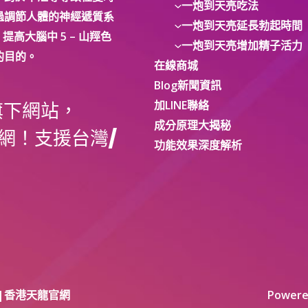
一炮到天亮吃法
過調節人體的神經遞質系
一炮到天亮延長勃起時間
提高大腦中 5 – 山羥色
一炮到天亮增加精子活力
的目的。
在線商城
Blog新聞資訊
加LINE聯絡
旗下網站，
成分原理大揭秘
網！支援台灣/
功能效果深度解析
銷商|香港天龍官網
Powe