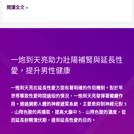
並
閱讀全文 »
提
高
性
欲
一
炮
一炮到天亮助力壯陽補腎與延長性
到
天
愛，提升男性健康
亮
的
一炮到天亮在延長性愛方面有著明確的作用機制。對於早
使
泄等導致性愛時間過短的情況，一炮到天亮發揮著關鍵作
用
用。通過調節人體的神經遞質系統，主要是抑制神經元對 5
效
– 山羥色胺的再攝取，提高大腦中 5 – 山羥色胺的濃度，從
果
而延長射精潛伏期，達到延長性愛的目的。
如
何？