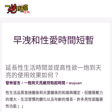
跳
MAI
至
MEN
主
要
內
早洩和性愛時間短暫
容
延長性生活時間並提高性欲一炮到天
延
亮的使用效果如何？
長
性
發佈留言
/
一炮到天亮維持勃起時間
/
wujuan
生
性生活品質直接關係到夫妻關係的和諧與穩定，但隨著壓力
活
的增大、生活習慣的變化以及年齡的增長，許多男性面臨著
時
性功能 […]
間