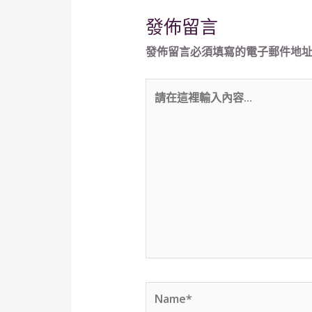
發佈留言
發佈留言必須填寫的電子郵件地
請
在
這
裡
輸
入
內
容...
Name*