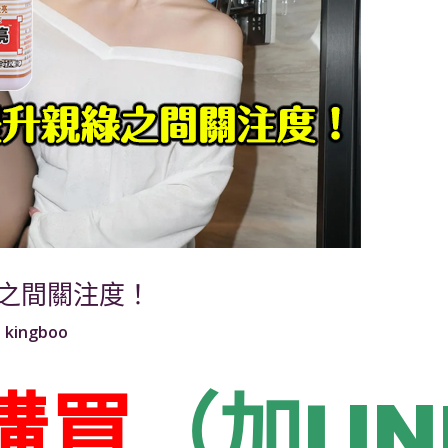
之間關注度！
:
kingboo
購買
（加LI