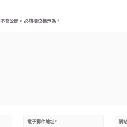
址不會公開。
必填欄位標示為
*
電
網
子
站