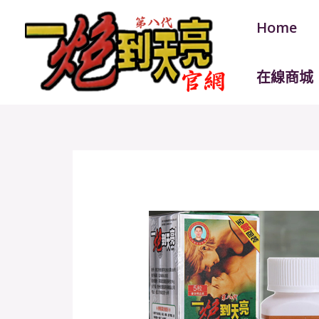
跳
Post
Home
至
navigation
主
要
在線商城
內
容