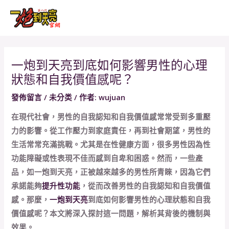
跳
Post
MAI
至
navigation
MEN
主
要
內
一炮到天亮到底如何影響男性的心理
容
狀態和自我價值感呢？
發佈留言
/
未分类
/ 作者:
wujuan
在現代社會，男性的自我認知和自我價值感常常受到多重壓
力的影響。從工作壓力到家庭責任，再到社會期望，男性的
生活常常充滿挑戰。尤其是在性健康方面，很多男性因為性
功能障礙或性表現不佳而感到自卑和困惑。然而，一些產
品，如一炮到天亮，正被越來越多的男性所青睞，因為它們
承諾能夠
提升性功能
，從而改善男性的自我認知和自我價值
感。那麼，
一炮到天亮
到底如何影響男性的心理狀態和自我
價值感呢？本文將深入探討這一問題，解析其背後的機制與
效果。