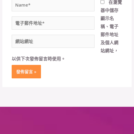
Name*
在
瀏覽
器
中儲存
顯示名
電
稱、電子
子
郵件地址
郵
網
及個人網
件
站
站網址，
地
網
以供下次發佈留言時使用。
址
址
*