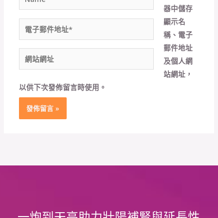
器
中儲存
顯示名
電
稱、電子
子
郵件地址
郵
網
及個人網
件
站
站網址，
地
網
以供下次發佈留言時使用。
址
址
*
一炮到天亮助力壯陽補腎與延長性