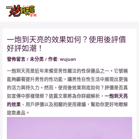
跳
Post
MAI
至
navigation
MEN
主
要
內
一炮到天亮的效果如何？使用後評價
容
好評如潮！
發佈留言
/
未分类
/ 作者:
wujuan
一炮到天亮是近年來備受男性關注的性保健品之一。它號稱
能夠顯著提升男性的性功能，讓男性在性生活中展現出更強
的活力與持久力。然而，使用後效果到底如何？評價是否真
如宣傳中那樣理想？這篇文章將為你詳細解析，
一炮到天亮
的效果
、用戶評價以及相關的使用建議，幫助你更好地瞭解
這款產品。