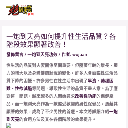
跳
Post
MAI
至
navigation
MEN
主
要
內
一炮到天亮如何提升性生活品質？各
容
階段效果顯著改善！
發佈留言
/
一炮到天亮功效
/ 作者:
wujuan
性生活的品質對夫妻關係至關重要，但隨著年齡的增長、壓
力的增大以及身體健康狀況的變化，許多人會面臨性生活品
質下降的困擾。許多男性在性生活中出現了
早洩、勃起困
難、性欲減退
等問題，導致性生活的品質不盡人意。為了應
對這一問題，越來越多的人開始尋求
改善性功能
的保健產
品，而一炮到天亮作為一款備受歡迎的男性保健品，憑藉其
顯著的效果，成為了不少男性的首選。本文將詳細介紹
一炮
到天亮
的食用方法及其在各個階段的效果提升。