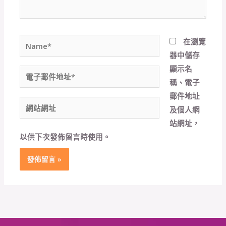
Name*
在
瀏覽
器
中儲存
顯示名
電
稱、電子
子
郵件地址
郵
網
及個人網
件
站
站網址，
地
網
以供下次發佈留言時使用。
址
址
*